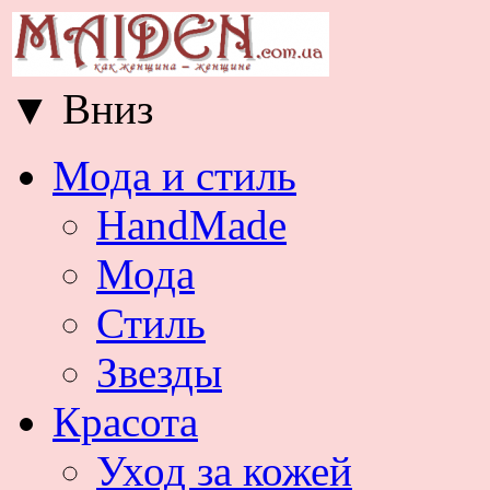
▼
Вниз
Мода и стиль
HandMade
Мода
Стиль
Звезды
Красота
Уход за кожей