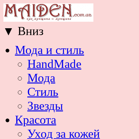
▼
Вниз
Мода и стиль
HandMade
Мода
Стиль
Звезды
Красота
Уход за кожей