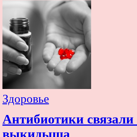
Здоровье
Антибиотики связали
выкидыша