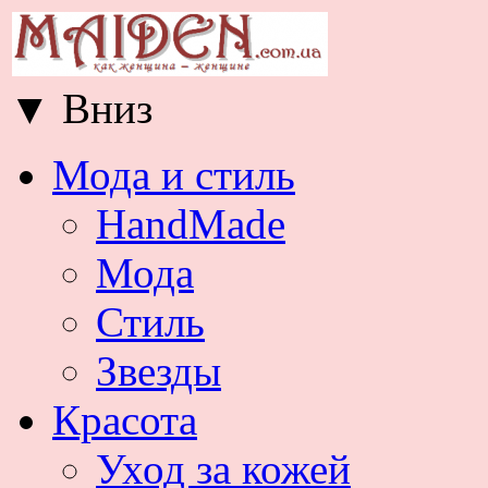
▼
Вниз
Мода и стиль
HandMade
Мода
Стиль
Звезды
Красота
Уход за кожей