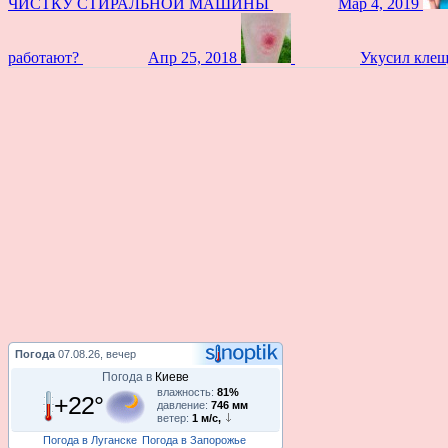
ЧИСТКУ СТИРАЛЬНОЙ МАШИНЫ
Мар 4, 2019
работают?
Апр 25, 2018
Укусил клещ
Погода
07.08.26, вечер
Погода в
Киеве
влажность:
81%
+22°
давление:
746 мм
ветер:
1 м/с,
Погода в Луганске
Погода в Запорожье