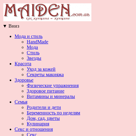
▼
Вниз
Мода и стиль
HandMade
Мода
Стиль
Звезды
Красота
Уход за кожей
Секреты макияжа
Здоровье
Физические упражнения
Здоровое питание
Витамины и минералы
Семья
Родители и дети
Беременность по неделям
Дом, сад, цветы
Кулинария
Секс и отношения
Секс