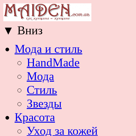
▼
Вниз
Мода и стиль
HandMade
Мода
Стиль
Звезды
Красота
Уход за кожей