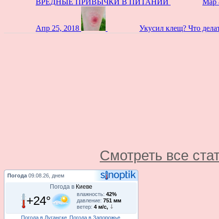
ВРЕДНЫЕ ПРИВЫЧКИ В ПИТАНИИ
Мар 
Апр 25, 2018
Укусил клещ? Что дела
Смотреть все ста
Погода
09.08.26, днем
Погода в
Киеве
влажность:
42%
+24°
давление:
751 мм
ветер:
4 м/с,
Погода в Луганске
Погода в Запорожье