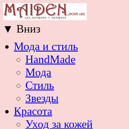
▼
Вниз
Мода и стиль
HandMade
Мода
Стиль
Звезды
Красота
Уход за кожей