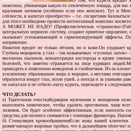
О том, что курить вредно з
никотина, убивающая какую-то отвлечённую лошадь, для нас не
красивым личиком (особенно если оно женское). Тут и Минз
соблюсти, и капитал приобрести» – т.е. сигаретами баловать
для этого необходимо провести интенсивный комплекс космето
А МОЖЕТ НЕ НАДО? (Профилактическая «страшилка»)Табак 
центральную нервную систему, создают приятное ощущение, 
оказывает успокаивающий и гармонизирующий эффекты. Поэто
напряжение.
Никотин вредит не только лёгким, но и коже.Он ухудшает к
Глубина морщинок у глаз – так называемых «гусиных лапок» – 
миллиона пылинок, концентрация кислорода в крови уменьш
болезней, что заметно отражается на лице курящих людей.
приводить к появлению комедонов и гнойничков. Из-за плохог
усиленному образованию жира и морщин, а местами отягощен
образуются вокруг глаз, возле ушей, а иногда и за ушными ра
не напугало и не отбило охоту курить, переходите к следующем
ЧТО ДЕЛАТЬ?
а) Тщательная очисткаКурящим мужчинам и женщинам нужно
выполнить химическое, чтобы удалить ороговения, чаще все
энзимов. Он будет особенно эффективным, если наносить с
средства для пилинга снимаются с помощью фриматора. Напом
б) Стимуляция кровообращенияЕсли кожа вашей клиентки 
размягчающую жировые пробки, что в дальнейшем облегчит их