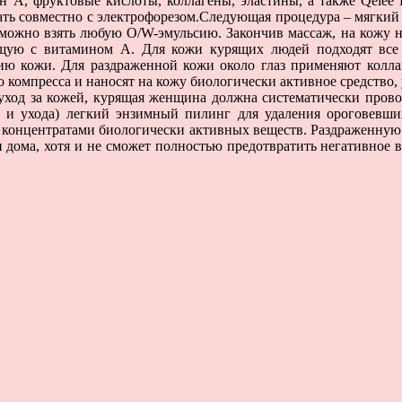
 А, фруктовые кислоты, коллагены, эластины, а также Qelee 
ать совместно с электрофорезом.Следующая процедура – мягкий
а можно взять любую O/W-эмульсию. Закончив массаж, на кожу
ую с витамином А. Для кожи курящих людей подходят все
ю кожи. Для раздраженной кожи около глаз применяют коллаг
о компресса и наносят на кожу биологически активное средств
 уход за кожей, курящая женщина должна систематически пров
я и ухода) легкий энзимный пилинг для удаления ороговевших
концентратами биологически активных веществ. Раздраженную 
и дома, хотя и не сможет полностью предотвратить негативное в