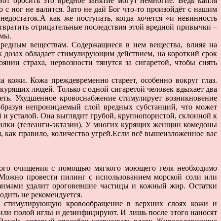
от бросить это вредное занятие могут немногие. Ведь капля
 с ног не валится. Зато не дай Бог что-то произойдёт с нашим
едостаток.А как же поступать, когда хочется «и невинность
отвратить отрицательные последствия этой вредной привычки –
емы.
едным веществам. Содержащиеся в нем вещества, влияя на
 дозах обладает стимулирующим действием, на короткий срок
нии страха, нервозности тянутся за сигаретой, чтобы снять
 кожи. Кожа преждевременно стареет, особенно вокруг глаз.
екурящих людей. Только с одной сигаретой человек вдыхает два
еть. Ухудшенное кровоснабжение стимулирует возникновение
образуя непроницаемый слой вредных субстанций, что может
 и усталой. Она выглядит грубой, крупнопористой, склонной к
илки (телеанги-эктазии). У многих курящих женщин комедоны
я, как правило, количество угрей.Если всё вышеизложенное вас
ного очищения с помощью мягкого моющего геля необходимо
. Можно провести пилинг с использованием морской соли или
нзимами удалит ороговевшие частицы и кожный жир. Остатки
одить не рекомендуется.
у, стимулирующую кровообращение в верхних слоях кожи и
или полой иглы и дезинфицируют. И лишь после этого наносят