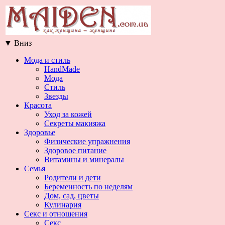
▼
Вниз
Мода и стиль
HandMade
Мода
Стиль
Звезды
Красота
Уход за кожей
Секреты макияжа
Здоровье
Физические упражнения
Здоровое питание
Витамины и минералы
Семья
Родители и дети
Беременность по неделям
Дом, сад, цветы
Кулинария
Секс и отношения
Секс