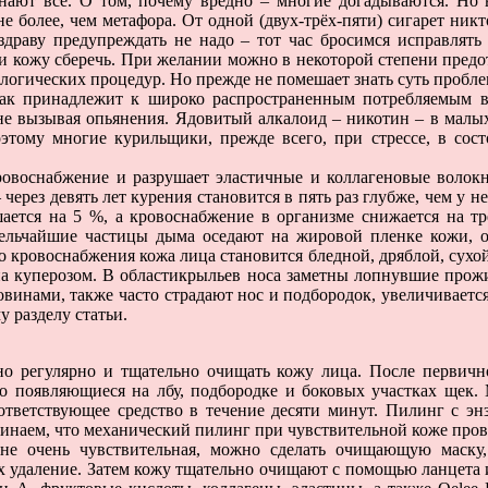
нают все. О том, почему вредно – многие догадываются. Но в
 более, чем метафора. От одной (двух-трёх-пяти) сигарет никто
драву предупреждать не надо – тот час бросимся исправлять н
ся и кожу сберечь. При желании можно в некоторой степени пред
логических процедур. Но прежде не помешает знать суть пробл
принадлежит к широко распространенным потребляемым вр
не вызывая опьянения. Ядовитый алкалоид – никотин – в малых
му многие курильщики, прежде всего, при стрессе, в состоя
ровоснабжение и разрушает эластичные и коллагеновые волокна
через девять лет курения становится в пять раз глубже, чем у н
ается на 5 %, а кровоснабжение в организме снижается на тр
Мельчайшие частицы дыма оседают на жировой пленке кожи, 
о кровоснабжения кожа лица становится бледной, дряблой, сухой
а куперозом. В областикрыльев носа заметны лопнувшие прож
ковинами, также часто страдают нос и подбородок, увеличиваетс
у разделу статьи.
 регулярно и тщательно очищать кожу лица. После первич
го появляющиеся на лбу, подбородке и боковых участках щек
оответствующее средство в течение десяти минут. Пилинг с э
инаем, что механический пилинг при чувствительной коже пров
не очень чувствительная, можно сделать очищающую маск
 удаление. Затем кожу тщательно очищают с помощью ланцета 