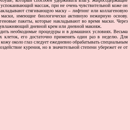
Royale, который способен удерживать влагу. Жиросодержащие
 успокаивающий массаж, при не очень чувствительной коже он
 накладывают стягивающую маску – лифтинг или коллагеновую
 маски, имеющие биологически активную нежирную основу.
еновые пакеты, которые накладывают во время маски. Через
о, увлажняющий дневной крем или дневной макияж.
одить необходимые процедуры и в домашних условиях. Весьма
 клеток, его достаточно применять один раз в неделю. Для
кожу около глаз следует ежедневно обрабатывать специальным
оздействие курения, но в значительной степени убережет ее от