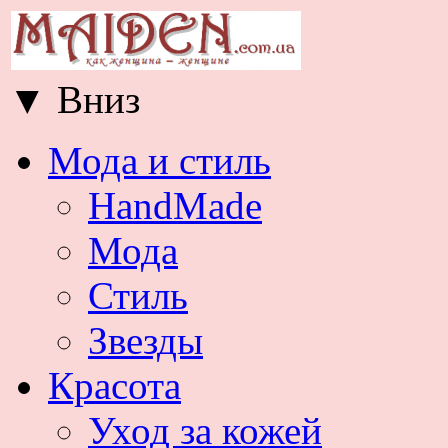
▼
Вниз
Мода и стиль
HandMade
Мода
Стиль
Звезды
Красота
Уход за кожей