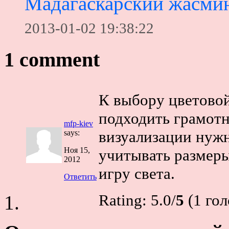
Мадагаскарский жасми
2013-01-02 19:38:22
1 comment
К выбору цветово
подходить грамотн
mfp-kiev
визуализации нужн
says:
Ноя 15,
учитывать размеры
2012
игру света.
Ответить
Rating: 5.0/
5
(1 гол