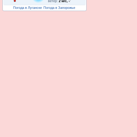
ветер:
2 м/с,
Погода в Луганске
Погода в Запорожье