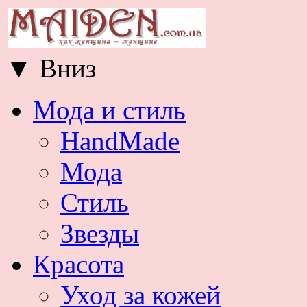
▼
Вниз
Мода и стиль
HandMade
Мода
Стиль
Звезды
Красота
Уход за кожей