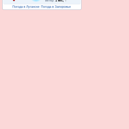
ветер:
1 м/с,
Погода в Луганске
Погода в Запорожье