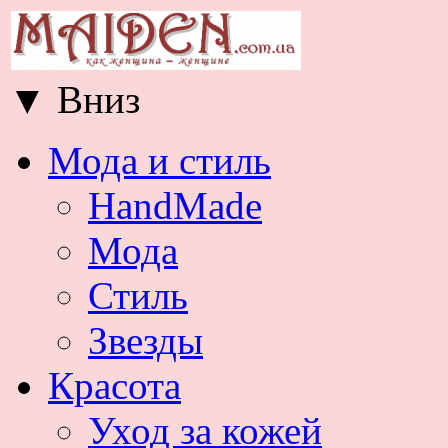
▼
Вниз
Мода и стиль
HandMade
Мода
Стиль
Звезды
Красота
Уход за кожей