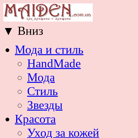
▼
Вниз
Мода и стиль
HandMade
Мода
Стиль
Звезды
Красота
Уход за кожей