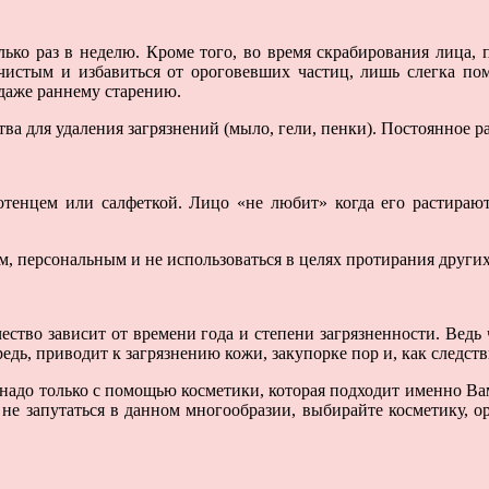
лько раз в неделю. Кроме того, во время скрабирования лица,
 чистым и избавиться от ороговевших частиц, лишь слегка пом
даже раннему старению.
тва для удаления загрязнений (мыло, гели, пенки). Постоянное 
отенцем или салфеткой. Лицо «не любит» когда его растира
м, персональным и не использоваться в целях протирания других
чество зависит от времени года и степени загрязненности. Ве
редь, приводит к загрязнению кожи, закупорке пор и, как следс
о надо только с помощью косметики, которая подходит именно В
не запутаться в данном многообразии, выбирайте косметику, ор