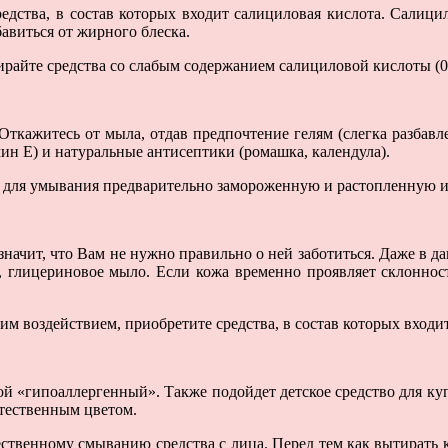
редства, в состав которых входит салициловая кислота. Салиц
авиться от жирного блеска.
ирайте средства со слабым содержанием салициловой кислоты (0,
Откажитесь от мыла, отдав предпочтение гелям (слегка разбавл
н Е) и натуральные антисептики (ромашка, календула).
те для умывания предварительно замороженную и растопленную 
значит, что Вам не нужно правильно о ней заботиться. Даже в д
и, глицериновое мыло. Если кожа временно проявляет склонност
им воздействием, приобретите средства, в состав которых вход
кой «гипоаллергенный». Также подойдет детское средство для ку
стественным цветом.
ственному смыванию средства с лица. Перед тем как вытирать кож