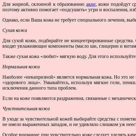
Для жирной, склонной к образованию
акне
, кожи подойдут с
поэтому активно помогает «подсушить» угри и воспаления, изб
Однако, если Ваша кожа не требует специального лечения, выб
Сухая кожа
Для сухой кожи, подбирайте не концентрированные средства. 
входят увлажняющие компоненты (масло ши, глицерин и витами
Также сухая кожа «любит» мягкую воду. Для этого используй
Нормальная кожа
Наиболее «некапризной» является нормальная кожа. Но это не 
«здорового лица». Умывайтесь, используя мягкие гели, пенк
исключения данного типа проблем.
Если на коже появляются раздражения, связанные с механическ
Чувствительная кожа
В уходе за чувствительной кожей выбирайте средства с помет
не имело выраженных западов, и не удивляло слишком уж нее
Особое внимание при чувствительно коже следует уделять каче