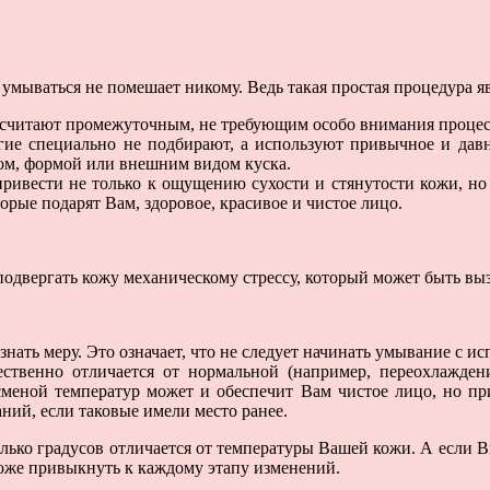
умываться не помешает никому. Ведь такая простая процедура я
 считают промежуточным, не требующим особо внимания процесс
гие специально не подбирают, а используют привычное и дав
том, формой или внешним видом куска.
ривести не только к ощущению сухости и стянутости кожи, но 
рые подарят Вам, здоровое, красивое и чистое лицо.
т подвергать кожу механическому стрессу, который может быть 
знать меру. Это означает, что не следует начинать умывание с и
ественно отличается от нормальной (например, переохлажде
сменой температур может и обеспечит Вам чистое лицо, но п
ний, если таковые имели место ранее.
лько градусов отличается от температуры Вашей кожи. А если В
коже привыкнуть к каждому этапу изменений.