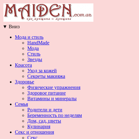
▼
Вниз
Мода и стиль
HandMade
Мода
Стиль
Звезды
Красота
Уход за кожей
Секреты макияжа
Здоровье
Физические упражнения
Здоровое питание
Витамины и минералы
Семья
Родители и дети
Беременность по неделям
Дом, сад, цветы
Кулинария
Секс и отношения
Секс