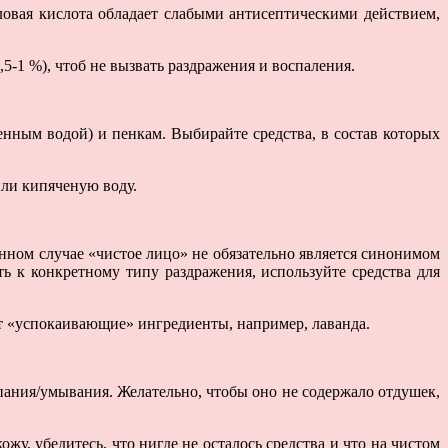
иловая кислота обладает слабыми антисептическими действием,
5-1 %), чтоб не вызвать раздражения и воспаления.
енным водой) и пенкам. Выбирайте средства, в состав которых
или кипяченую воду.
анном случае «чистое лицо» не обязательно является синонимом
ь к конкретному типу раздражения, используйте средства для
ит «успокаивающие» ингредиенты, например, лаванда.
пания/умывания. Желательно, чтобы оно не содержало отдушек,
у, убедитесь, что нигде не осталось средства и что на чистом