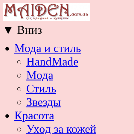
▼
Вниз
Мода и стиль
HandMade
Мода
Стиль
Звезды
Красота
Уход за кожей