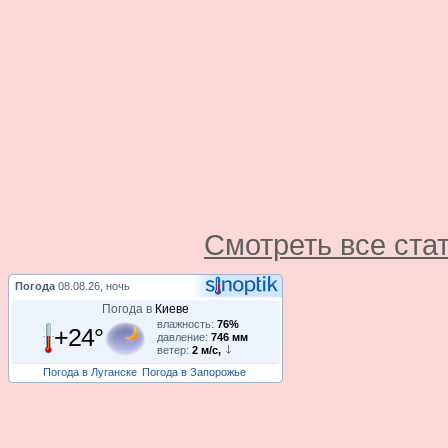
Смотреть все ста
Погода
08.08.26, ночь
Погода в
Киеве
влажность:
76%
+24°
давление:
746 мм
ветер:
2 м/с,
Погода в Луганске
Погода в Запорожье