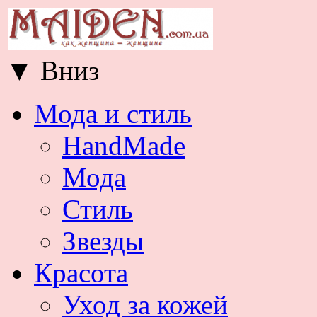
▼
Вниз
Мода и стиль
HandMade
Мода
Стиль
Звезды
Красота
Уход за кожей