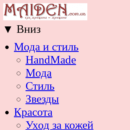
▼
Вниз
Мода и стиль
HandMade
Мода
Стиль
Звезды
Красота
Уход за кожей