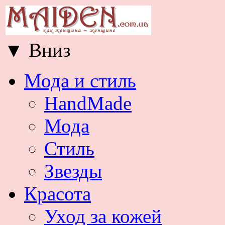
▼
Вниз
Мода и стиль
HandMade
Мода
Стиль
Звезды
Красота
Уход за кожей