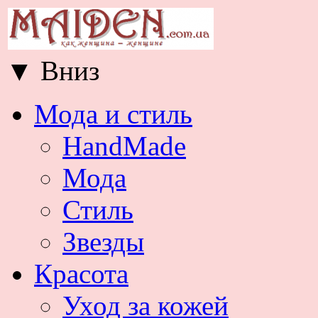
▼
Вниз
Мода и стиль
HandMade
Мода
Стиль
Звезды
Красота
Уход за кожей