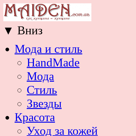
▼
Вниз
Мода и стиль
HandMade
Мода
Стиль
Звезды
Красота
Уход за кожей