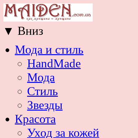
▼
Вниз
Мода и стиль
HandMade
Мода
Стиль
Звезды
Красота
Уход за кожей