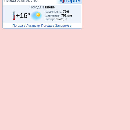
Погода
09.08.26, утро
Погода в
Киеве
влажность:
79%
+16°
давление:
751 мм
ветер:
3 м/с,
Погода в Луганске
Погода в Запорожье