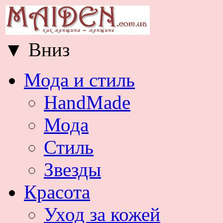
▼
Вниз
Мода и стиль
HandMade
Мода
Стиль
Звезды
Красота
Уход за кожей