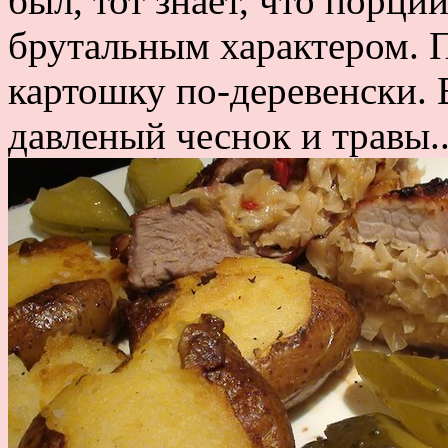
был, тот знает, что порци
брутальным характером. П
картошку по-деревенски.
давленый чеснок и травы.