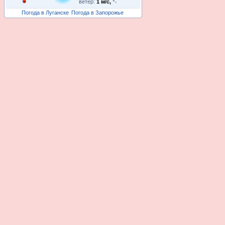
ветер:
1 м/с,
Погода в Луганске
Погода в Запорожье