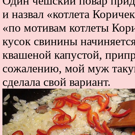
Один чешский повар приду
и назвал «котлета Кориче
«по мотивам котлеты Кори
кусок свинины начиняетс
квашеной капустой, припр
сожалению, мой муж таку
сделала свой вариант.