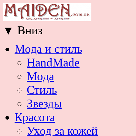
▼
Вниз
Мода и стиль
HandMade
Мода
Стиль
Звезды
Красота
Уход за кожей