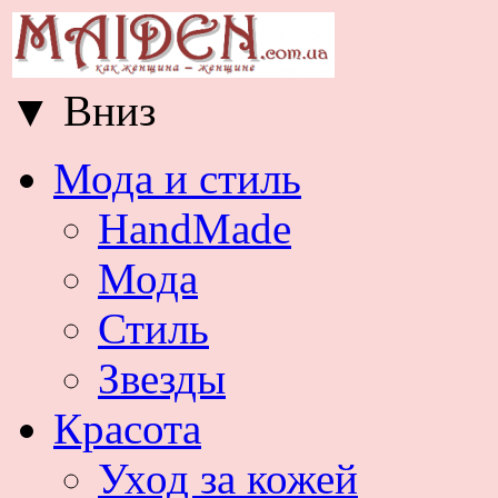
▼
Вниз
Мода и стиль
HandMade
Мода
Стиль
Звезды
Красота
Уход за кожей