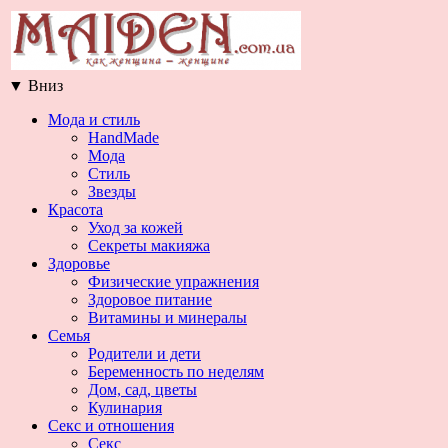
▼
Вниз
Мода и стиль
HandMade
Мода
Стиль
Звезды
Красота
Уход за кожей
Секреты макияжа
Здоровье
Физические упражнения
Здоровое питание
Витамины и минералы
Семья
Родители и дети
Беременность по неделям
Дом, сад, цветы
Кулинария
Секс и отношения
Секс