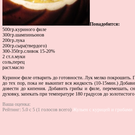
Понадобится:
500гр.куриного филе
300гр.шампиньонов
200гр.лука
200гр.сыра(твердого)
300-350гр.сливок 15-20%
2 ст.л.муки
соль,перец
раст.масло
Куриное филе отварить до готовности. Лук мелко покрошить. Г
до тех пор, пока не выкипит вся жидкость (10-15мин.) Добави
довести до кипения. Добавить грибы и филе, перемешать, с
духовку, запекать при температуре 180 градусов до золотистого
Ваша оценка:
Рейтинг:
5.0
c
5
(
1
голосов всего)
Жульен с курицей и грибами