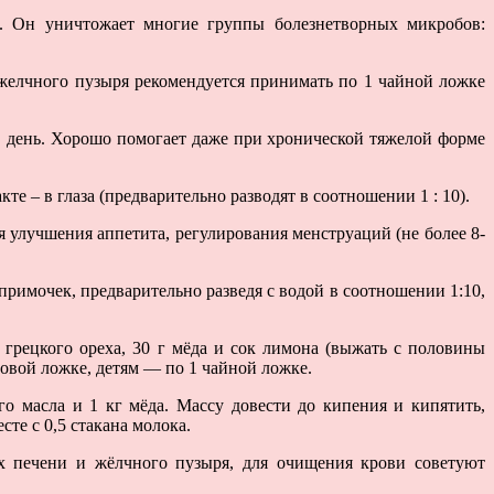
х. Он уничтожает многие группы болезнетворных микробов:
 желчного пузыря рекомендуется принимать по 1 чайной ложке
 в день. Хорошо помогает даже при хронической тяжелой форме
те – в глаза (предварительно разводят в соотношении 1 : 10).
я улучшения аппетита, регулирования менструаций (не более 8-
примочек, предварительно разведя с водой в соотношении 1:10,
 грецкого ореха, 30 г мёда и сок лимона (выжать с половины
ловой ложке, детям — по 1 чайной ложке.
го масла и 1 кг мёда. Массу довести до кипения и кипятить,
сте с 0,5 стакана молока.
иях печени и жёлчного пузыря, для очищения крови советуют