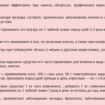
нение эффективно при ожогах, абсцессах, трофических язва
катаре желудка, гастрите, хронических заболеваниях печени и
 до еды.
же принимать его внутрь по 1 чайной ложке перед едой 2-3 раза
е его закапывают в нос, по несколько капель, а также при катарак
трь при туберкулёзе лёгких (с мёдом и другими веществами), дл
 Как наружное средство его часто применяют для лечения в виде 
нах, ожогах.
с применением алоэ: 100 г сока алоэ, 50 г измельчённых ядер
асов, принимать перед едой трижды в день, взрослым — по 1 сто
акое средство: 1 кг алоэ измельчить , добавить 1 кг сливочно
ринимать по 1 чайной ложке 3 раза в день за полчаса до еды, вме
х, хронических заболеваниях желудка, бронхитах, заболеван