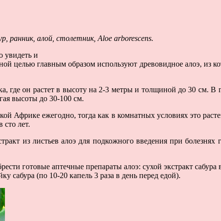
ур, ранник, алой, столетник, Aloe arborescens.
о увидеть и
чебной целью главным образом используют древовидное алоэ, из 
 где он растет в высоту на 2-3 метры и толщиной до 30 см. В
гая высоты до 30-100 см.
ой Африке ежегодно, тогда как в комнатных условиях это расте
 сто лет.
тракт из листьев алоэ для подкожного введения при болезнях 
ти готовые аптечные препараты алоэ: сухой экстракт сабура в 
ку сабура (по 10-20 капель 3 раза в день перед едой).