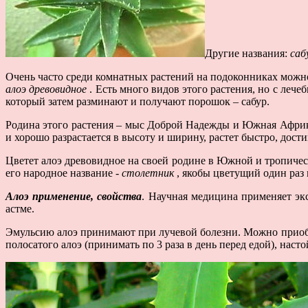
Другие названия:
саб
Очень часто среди комнатных растений на подоконниках можн
алоэ древовидное
. Есть много видов этого растения, но с ле
который затем разминают и получают порошок – сабур.
Родина этого растения – мыс Доброй Надежды и Южная Африка,
и хорошо разрастается в высоту и ширину, растет быстро, дости
Цветет алоэ древовидное на своей родине в Южной и тропическ
его народное название -
столетник
, якобы цветущий один раз в
Алоэ применение, свойства
. Научная медицина применяет экс
астме.
Эмульсию алоэ принимают при лучевой болезни. Можно приобрес
полосатого алоэ (принимать по 3 раза в день перед едой), настой