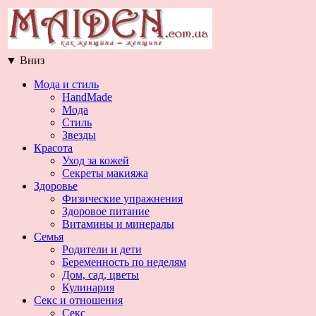
▼
Вниз
Мода и стиль
HandMade
Мода
Стиль
Звезды
Красота
Уход за кожей
Секреты макияжа
Здоровье
Физические упражнения
Здоровое питание
Витамины и минералы
Семья
Родители и дети
Беременность по неделям
Дом, сад, цветы
Кулинария
Секс и отношения
Секс