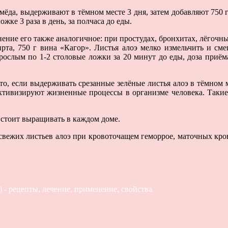
а мёда, выдерживают в тёмном месте 3 дня, затем добавляют 750 
жке 3 раза в день, за полчаса до еды.
нение его также аналогичное: при простудах, бронхитах, лёгочны
спирта, 750 г вина «Кагор». Листья алоэ мелко измельчить и 
рослым по 1-2 столовые ложки за 20 минут до еды, доза приёма
то, если выдерживать срезанные зелёные листья алоэ в тёмном м
активизируют жизненные процессы в организме человека. Такие
о стоит выращивать в каждом доме.
 свежих листьев алоэ при кровоточащем геморрое, маточных кр
 - рецепты, лечение, применение, свойства