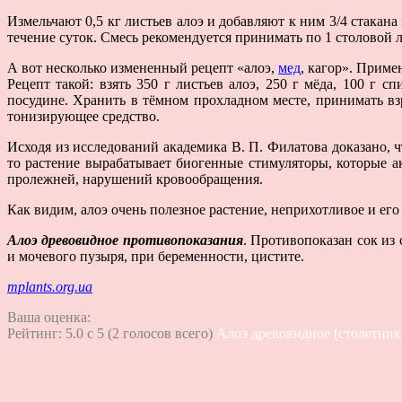
Измельчают 0,5 кг листьев алоэ и добавляют к ним 3/4 стакан
течение суток. Смесь рекомендуется принимать по 1 столовой ло
А вот несколько измененный рецепт «алоэ,
мед
, кагор». Приме
Рецепт такой: взять 350 г листьев алоэ, 250 г мёда, 100 г 
посудине. Хранить в тёмном прохладном месте, принимать вз
тонизирующее средство.
Исходя из исследований академика В. П. Филатова доказано, ч
то растение вырабатывает биогенные стимуляторы, которые 
пролежней, нарушений кровообращения.
Как видим, алоэ очень полезное растение, неприхотливое и ег
Алоэ древовидное противопоказания
. Противопоказан сок из
и мочевого пузыря, при беременности, цистите.
mplants.org.ua
Ваша оценка:
Рейтинг:
5.0
c
5
(
2
голосов всего)
Алоэ древовидное (столетник)