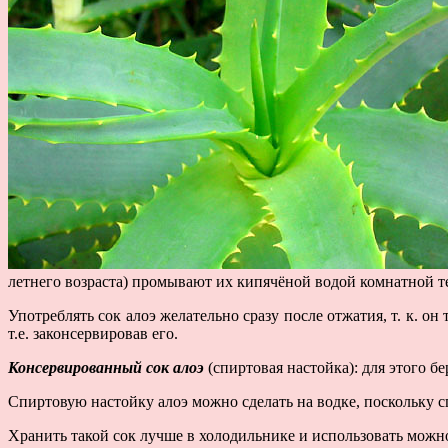
летнего возраста) промывают их кипячёной водой комнатной т
Употреблять сок алоэ желательно сразу после отжатия, т. к. он
т.е. законсервировав его.
Консервированный сок алоэ
(спиртовая настойка): для этого б
Спиртовую настойку алоэ можно сделать на водке, поскольку спир
Хранить такой сок лучше в холодильнике и использовать можно,