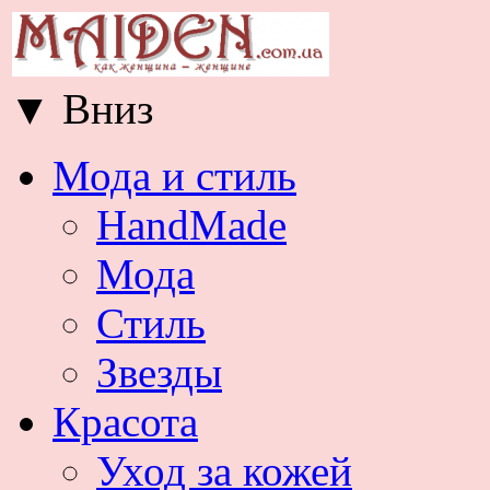
▼
Вниз
Мода и стиль
HandMade
Мода
Стиль
Звезды
Красота
Уход за кожей