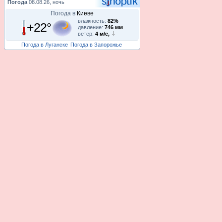
Погода
08.08.26, ночь
Погода в
Киеве
влажность:
82%
+22°
давление:
746 мм
ветер:
4 м/с,
Погода в Луганске
Погода в Запорожье