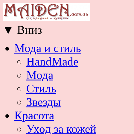
▼
Вниз
Мода и стиль
HandMade
Мода
Стиль
Звезды
Красота
Уход за кожей