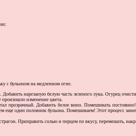
ии:
ку с бульоном на медленном огне.
е. Добавить нарезаную белую часть зеленого лука. Огурец очисти
не произошло изменение цвета.
 стал прозрачный. Добавить белое вино. Помешивать постоянно
ем еще один половник бульона. Помешиваем! Этот процесс заним
страгон. Приправить солью и перцем по вкусу, перемешать, накр