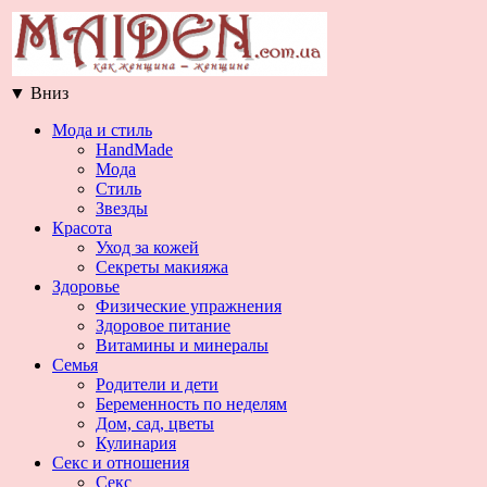
▼
Вниз
Мода и стиль
HandMade
Мода
Стиль
Звезды
Красота
Уход за кожей
Секреты макияжа
Здоровье
Физические упражнения
Здоровое питание
Витамины и минералы
Семья
Родители и дети
Беременность по неделям
Дом, сад, цветы
Кулинария
Секс и отношения
Секс