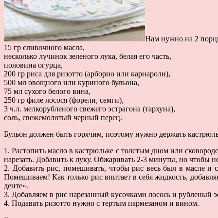
Нам нужно на 2 порц
15 гр сливочного масла,
несколько лучинок зеленого лука, белая его часть,
половина огурца,
200 гр риса для ризотто (арборио или карнароли),
500 мл овощного или куриного бульона,
75 мл сухого белого вина,
250 гр филе лосося (форели, семги),
3 ч.л. мелкорубленого свежего эстрагона (тархуна),
соль, свежемолотый черный перец.
Бульон должен быть горячим, поэтому нужно держать кастрюль
1. Растопить масло в кастрюльке с толстым дном или сковород
нарезать. Добавить к луку. Обжаривать 2-3 минуты, но чтобы 
2. Добавить рис, помешивать, чтобы рис весь был в масле и
Помешиваем! Как только рис впитает в себя жидкость, добавля
денте».
3. Добавляем в рис нарезанный кусочками лосось и рубленый э
4. Подавать ризотто нужно с тертым пармезаном и вином.