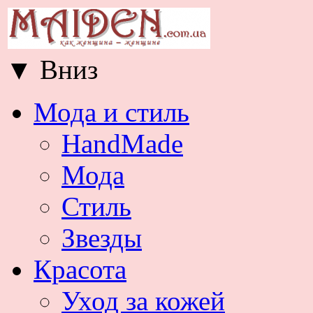
▼
Вниз
Мода и стиль
HandMade
Мода
Стиль
Звезды
Красота
Уход за кожей