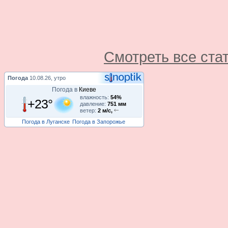
Смотреть все ста
Погода
10.08.26, утро
Погода в
Киеве
влажность:
54%
+23°
давление:
751 мм
ветер:
2 м/с,
Погода в Луганске
Погода в Запорожье