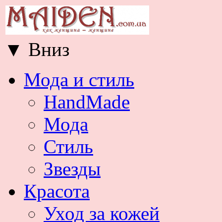
▼
Вниз
Мода и стиль
HandMade
Мода
Стиль
Звезды
Красота
Уход за кожей