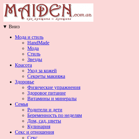
▼
Вниз
Мода и стиль
HandMade
Мода
Стиль
Звезды
Красота
Уход за кожей
Секреты макияжа
Здоровье
Физические упражнения
Здоровое питание
Витамины и минералы
Семья
Родители и дети
Беременность по неделям
Дом, сад, цветы
Кулинария
Секс и отношения
Секс