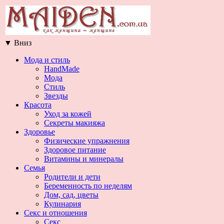
▼
Вниз
Мода и стиль
HandMade
Мода
Стиль
Звезды
Красота
Уход за кожей
Секреты макияжа
Здоровье
Физические упражнения
Здоровое питание
Витамины и минералы
Семья
Родители и дети
Беременность по неделям
Дом, сад, цветы
Кулинария
Секс и отношения
Секс