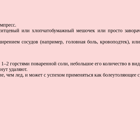
мпресс.
 ситцевый или хлопчатобумажный мешочек или просто завора
ирением сосудов (например, головная боль, кровоподтек), ил
 1–2 горстями поваренной соли, небольшое его количество в ви
нут удаляют.
, чем лед, и может с успехом применяться как болеутоляющее с