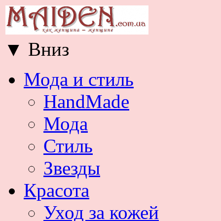
▼
Вниз
Мода и стиль
HandMade
Мода
Стиль
Звезды
Красота
Уход за кожей