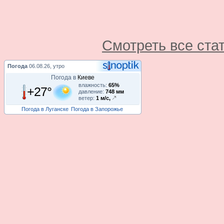
Смотреть все ста
Погода
06.08.26, утро
Погода в
Киеве
влажность:
65%
+27°
давление:
748 мм
ветер:
1 м/с,
Погода в Луганске
Погода в Запорожье