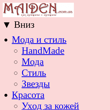
▼
Вниз
Мода и стиль
HandMade
Мода
Стиль
Звезды
Красота
Уход за кожей