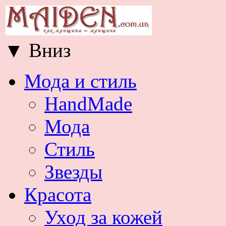
▼
Вниз
Мода и стиль
HandMade
Мода
Стиль
Звезды
Красота
Уход за кожей