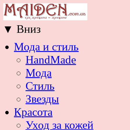
▼
Вниз
Мода и стиль
HandMade
Мода
Стиль
Звезды
Красота
Уход за кожей