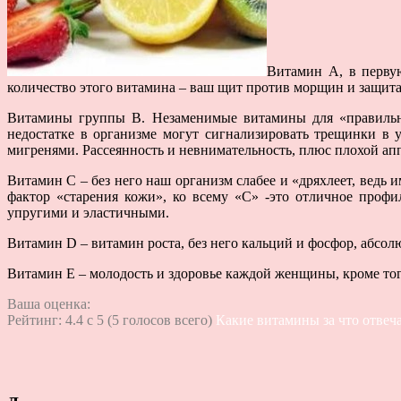
Витамин А, в первую
количество этого витамина – ваш щит против морщин и защита
Витамины группы В. Незаменимые витамины для «правильно
недостатке в организме могут сигнализировать трещинки в 
мигренями. Рассеянность и невнимательность, плюс плохой апп
Витамин С – без него наш организм слабее и «дряхлеет, ведь 
фактор «старения кожи», ко всему «С» -это отличное проф
упругими и эластичными.
Витамин D – витамин роста, без него кальций и фосфор, абсол
Витамин Е – молодость и здоровье каждой женщины, кроме тог
Ваша оценка:
Рейтинг:
4.4
c
5
(
5
голосов всего)
Какие витамины за что отвеч