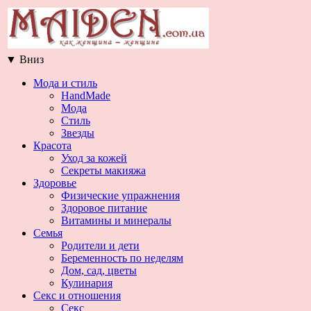
▼
Вниз
Мода и стиль
HandMade
Мода
Стиль
Звезды
Красота
Уход за кожей
Секреты макияжа
Здоровье
Физические упражнения
Здоровое питание
Витамины и минералы
Семья
Родители и дети
Беременность по неделям
Дом, сад, цветы
Кулинария
Секс и отношения
Секс