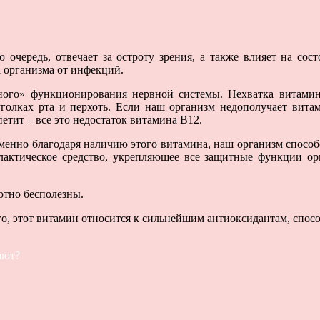
 очередь, отвечает за остроту зрения, а также влияет на сос
 организма от инфекций.
го» функционирования нервной системы. Нехватка витамина
уголках рта и перхоть. Если наш организм недополучает витам
етит – все это недостаток витамина В12.
именно благодаря наличию этого витамина, наш организм способ
илактическое средство, укрепляющее все защитные функции ор
ютно бесполезны.
о, этот витамин относится к сильнейшим антиоксидантам, спос
ают?