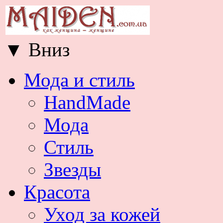
▼
Вниз
Мода и стиль
HandMade
Мода
Стиль
Звезды
Красота
Уход за кожей