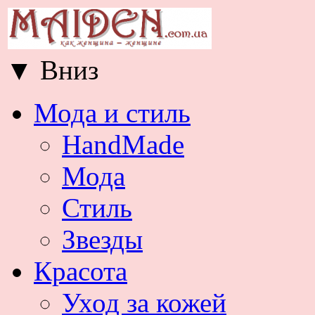
▼
Вниз
Мода и стиль
HandMade
Мода
Стиль
Звезды
Красота
Уход за кожей