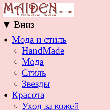
▼
Вниз
Мода и стиль
HandMade
Мода
Стиль
Звезды
Красота
Уход за кожей