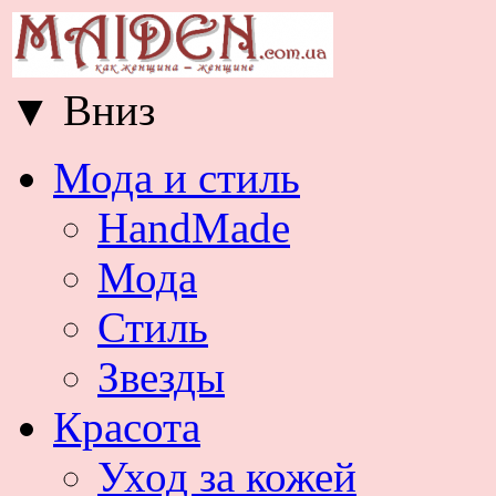
▼
Вниз
Мода и стиль
HandMade
Мода
Стиль
Звезды
Красота
Уход за кожей