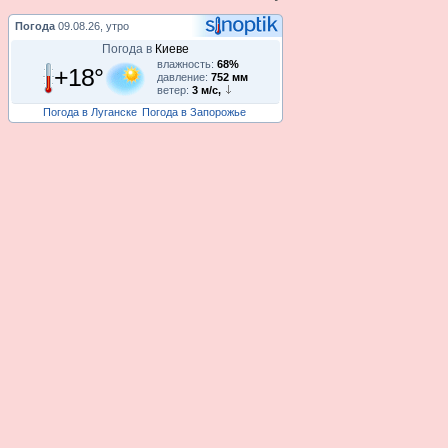
Погода
09.08.26, утро
Погода в
Киеве
влажность:
68%
+18°
давление:
752 мм
ветер:
3 м/с,
Погода в Луганске
Погода в Запорожье