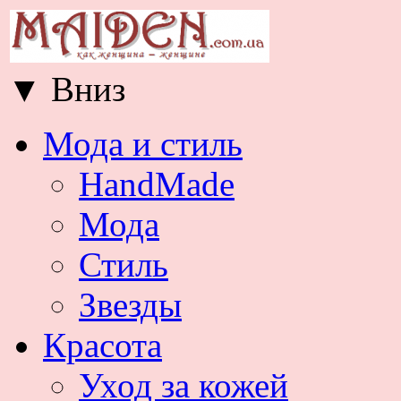
▼
Вниз
Мода и стиль
HandMade
Мода
Стиль
Звезды
Красота
Уход за кожей