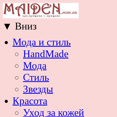
▼
Вниз
Мода и стиль
HandMade
Мода
Стиль
Звезды
Красота
Уход за кожей