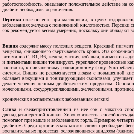
работоспособность, оказывают положительное действие на с
диабете необходимы ограничения.
Персики
полезно есть при малокровии, в целях оздоровлен
заболеваниях желудка с пониженной кислотностью. Персики сп
сок рекомендуется весьма умеренно, поскольку они обладают 
Вишня
содержит массу полезных веществ. Красящий пигмент а
вещества, снижающего свертываемость крови. Эта особенност
витаминов С, В1, В6, железа, магния, кобальта, пигментов –
и пигментами вишни тонизируют, укрепляют кровеносные кап
частности, к повышенному радиационному фону. Употреблени
системы. Вишня не рекомендуется людям с повышенной кисл
обладает вяжущими и тонизирующими свойствами, улучшает п
делает черешня ценным диабетическим продуктом. Основно
мочегонными, сосудоукрепляющими, желчегонными, противоа
хронических воспалительных заболеваниях легких!
Слива
и свежеприготовленный из нее сок с мякотью спосо
двенадцатиперстной кишки. Хорошо известна способность да
помогают при кашле и заболеваниях горла. Примерно четверть
диабетом. Среди органических кислот сливы преобладает бе
воспалительных процессах, осложняющихся ацидозом (закислен