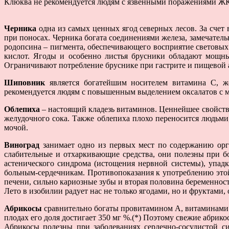
Клюква не рекомендуется людям с язвенными поражениями Ж
Черника
одна из самых ценных ягод северных лесов. За счет
при поносах. Черника богата соединениями железа, замечател
родопсина – пигмента, обеспечивающего восприятие световых
кислот. Ягоды и особенно листья брусники обладают мощн
Ограничивают потребление бруснике при гастрите и пищевой 
Шиповник
является богатейшим носителем витамина С, же
рекомендуется людям с повышенным выделением оксалатов с 
Облепиха
– настоящий кладезь витаминов. Ценнейшее свойство
желудочного сока. Также облепиха плохо переносится людьм
мочой.
Виноград
занимает одно из первых мест по содержанию орга
слабительные и отхаркивающие средства, они полезны при бо
астенического синдрома (истощения нервной системы), упадк
больным-сердечникам. Противопоказания к употреблению этой
печени, сильно кариозные зубы и вторая половина беременнос
Лето в изобилии радует нас не только ягодами, но и фруктами
Абрикосы
сравнительно богаты провитамином А, витаминами B
плодах его доля достигает 350 мг %.(*) Поэтому свежие абрико
Абрикосы полезны при заболеваниях сердечно-сосудистой с