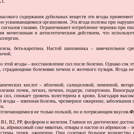
КТ.
 высокого содержания дубильных веществ эти ягоды применяют 
ьно усваивающимися организмом. Эта ягода полезна при нарушен
 сигналов глазами. Ограничивают потребление черники при пи
ым мочегонным и антисептическим действием, что используе
аллергии.
леза, бета-каротина. Настой шиповника – замечательное с
мочой.
 этой ягоды – восстановление сил после болезни. Однако сок 
и, страдающими болезнями печени и желчного пузыря. Ягода н
нических кислот – яблочной, салициловой, лимонной, янтарн
лезнях почек, легких, печени, подагре, гипертонии. Виногра
а сил, снижает уровень холестерина в крови. Благодаря высо
 ягоды – язвенная болезнь, чрезмерное ожирение, заболевания
ти.
, отличающимися не только пользой, но и потрясающим вкусом.
Ф
1, В2, РР, фосфором и железом. Главное их диетическое досто
сы, абрикосовый соке мякотью, отвары и настои из абрикосов – 
истемы, почек, ожирении. Они содержат большое количество