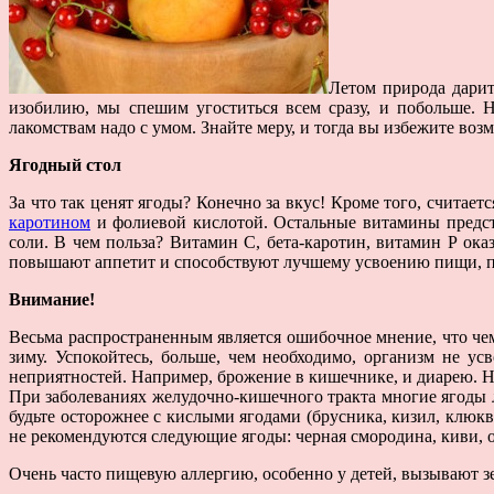
Летом природа дарит
изобилию, мы спешим угоститься всем сразу, и побольше. 
лакомствам надо с умом. Знайте меру, и тогда вы избежите во
Ягодный стол
За что так ценят ягоды? Конечно за вкус! Кроме того, считает
каротином
и фолиевой кислотой. Остальные витамины предста
соли. В чем польза? Витамин С, бета-каротин, витамин Р ок
повышают аппетит и способствуют лучшему усвоению пищи, пек
Внимание!
Весьма распространенным является ошибочное мнение, что чем
зиму. Успокойтесь, больше, чем необходимо, организм не у
неприятностей. Например, брожение в кишечнике, и диарею. Но
При заболеваниях желудочно-кишечного тракта многие ягоды л
будьте осторожнее с кислыми ягодами (брусника, кизил, клюк
не рекомендуются следующие ягоды: черная смородина, киви, 
Очень часто пищевую аллергию, особенно у детей, вызывают зе