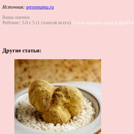
Источник:
greenmama.ru
Ваша оценка:
Рейтинг:
5.0
c
5
(
1
голосов всего)
Сезон вкусных ягод и фрукто
Другие статьи: