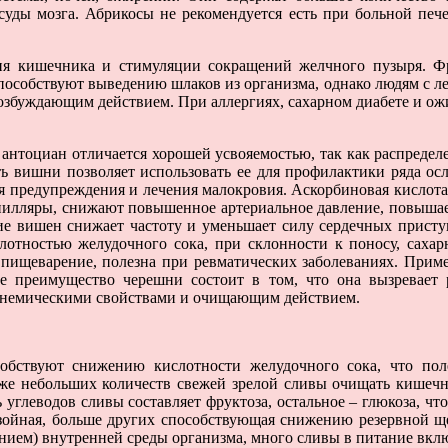
осуды мозга. Абрикосы не рекомендуется есть при больной п
ия кишечника и стимуляции сокращений желчного пузыря. Фр
особствуют выведению шлаков из организма, однако людям с ле
возбуждающим действием. При аллергиях, сахарном диабете и ож
нтоциан отличается хорошей усвояемостью, так как распределе
ь вишни позволяет использовать ее для профилактики ряда осл
 для предупреждения и лечения малокровия. Аскорбиновая кисл
илляры, снижают повышенное артериальное давление, повышает
е вишен снижает частоту и уменьшает силу сердечных приступ
отностью желудочного сока, при склонности к поносу, сахар
ищеварение, полезна при ревматических заболеваниях. Примерн
е преимущество черешни состоит в том, что она вызревает 
немическими свойствами и очищающим действием.
бствуют снижению кислотности желудочного сока, что поле
же небольших количеств свежей зрелой сливы очищать кишечн
 углеводов сливы составляет фруктоза, остальное – глюкоза, 
нзойная, больше других способствующая снижению резервной щ
ием) внутренней среды организма, много сливы в питание вклю