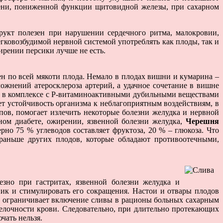
ечени, пониженной функции щитовидной железы, при сахарном
укт полезен при нарушении сердечного ритма, малокровии,
гковозбудимой нервной системой употреблять как плоды, так и
ирении персики лучше не есть.
н по всей мякоти плода. Немало в плодах вишни и кумарина –
ожнений атеросклероза артерий, а удачное сочетание в вишне
ота в комплексе с Р-витаминоактивными дубильными веществами
 устойчивость организма к неблагоприятным воздействиям, в
ов, помогает излечить некоторые болезни желудка и нервной
ном диабете, ожирении, язвенной болезни желудка,
Черешня
о 75 % углеводов составляет фруктоза, 20 % – глюкоза. Что
раньше других плодов, которые обладают противоотечными,
зно при гастритах, язвенной болезни желудка и
ик и стимулировать его сокращения. Настои и отвары плодов
что ограничивает включение сливы в рационы больных сахарным
елочности крови. Следовательно, при длительно протекающих
чать нельзя.