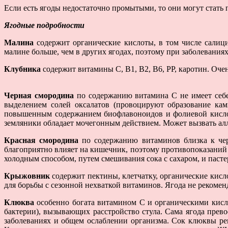
Если есть ягоды недостаточно промытыми, то они могут стат
Ягодные подробности
Малина
содержит органические кислоты, в том числе салици
малине больше, чем в других ягодах, поэтому при заболевания
Клубника
содержит витамины С, В1, В2, В6, РР, каротин. Оче
Черная смородина
по содержанию витамина С не имеет себе
выделением солей оксалатов (провоцируют образование кам
повышенным содержанием биофлавоноидов и фолиевой кислот
земляники обладает мочегонным действием. Может вызвать ал
Красная смородина
по содержанию витаминов близка к чер
благоприятно влияет на кишечник, поэтому противопоказаний 
холодным способом, путем смешивания сока с сахаром, и паст
Крыжовник
содержит пектины, клетчатку, органические кисл
для борьбы с сезонной нехваткой витаминов. Ягода не рекомен
Клюква
особенно богата витамином С и органическими кисл
бактерии), вызывающих расстройство стула. Сама ягода прев
заболеваниях и общем ослаблении организма. Сок клюквы рек