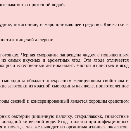
ные лакомства проточной водой.
удное, потогонное, и жаропонижающее средство. Клетчатки в
ности к пищевой аллергии.
заготовках. Черная смородина запрещена людям с повышенным
 из самых вкусных и ароматных ягод. Эта ягода отличается
щный естественный антиоксидант. Настой из листьев и ягод
й смородины обладает прекрасным желирующим свойством и
кие заготовки из красной смородины как желе, приготовленное
ягоды свежий и консервированный является хорошим средством
рных бактерий (кишечную палочку, стафиллакокк, гнилостные
 в холодной кипяченой воде. Ягода полезна при инфекционных
 и почек, а так же выводит из организма излишек оксалатов.