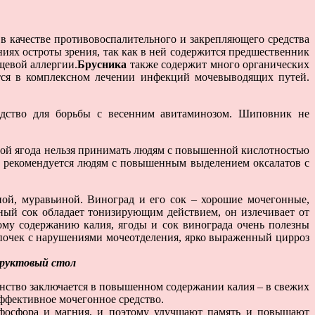
в качестве противовоспалительного и закрепляющего средства
иях остроты зрения, так как в ней содержится предшественник
щевой аллергии.
Брусника
также содержит много органических
тся в комплексном лечении инфекций мочевыводящих путей.
редство для борьбы с весенним авитаминозом. Шиповник не
этой ягода нельзя принимать людям с повышенной кислотностью
е рекомендуется людям с повышенным выделением оксалатов с
ой, муравьиной. Виноград и его сок – хорошие мочегонные,
дный сок обладает тонизирующим действием, он излечивает от
кому содержанию калия, ягоды и сок винограда очень полезны
 почек с нарушениями мочеотделения, ярко выраженный цирроз
руктовый стол
инство заключается в повышенном содержании калия – в свежих
эффективное мочегонное средство.
 фосфора и магния, и поэтому улучшают память и повышают