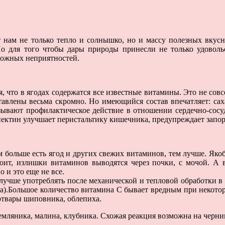
 нам не только тепло и солнышко, но и массу полезных вкус
Но для того чтобы дары природы принесли не только удовольс
зможных неприятностей.
ся, что в ягодах содержатся все известные витамины. Это не сов
влены весьма скромно. Но имеющийся состав впечатляет: саха
азывают профилактическое действие в отношении сердечно-сос
тин улучшает перистальтику кишечника, предупреждает запоры. 
 больше есть ягод и других свежих витаминов, тем лучше. Якобы
своит, излишки витаминов выводятся через почки, с мочой. А 
 и это еще не все.
учше употреблять после механической и тепловой обработки в в
ва).Большое количество витамина С бывает вредным при некотор
отвары шиповника, облепиха.
мляника, малина, клубника. Схожая реакция возможна на черник