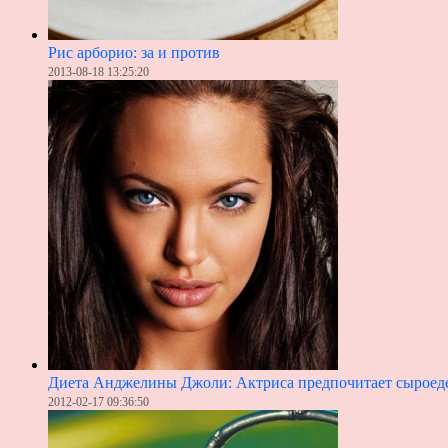
Рис арборио: за и против
2013-08-18 13:25:20
Диета Анджелины Джоли: Актриса предпочитает сыроед
2012-02-17 09:36:50