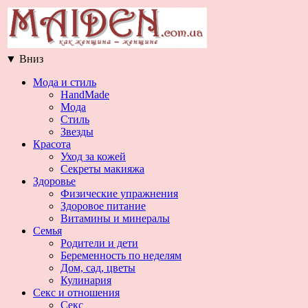
▼
Вниз
Мода и стиль
HandMade
Мода
Стиль
Звезды
Красота
Уход за кожей
Секреты макияжа
Здоровье
Физические упражнения
Здоровое питание
Витамины и минералы
Семья
Родители и дети
Беременность по неделям
Дом, сад, цветы
Кулинария
Секс и отношения
Секс