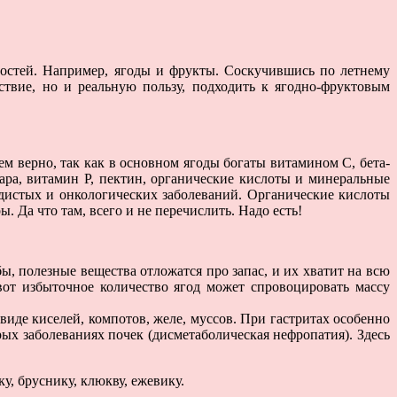
ностей. Например, ягоды и фрукты. Соскучившись по летнему
твие, но и реальную пользу, подходить к ягодно-фруктовым
сем верно, так как в основном ягоды богаты витамином С, бета-
ра, витамин Р, пектин, органические кислоты и минеральные
удистых и онкологических заболеваний. Органические кислоты
Да что там, всего и не перечислить. Надо есть!
, полезные вещества отложатся про запас, и их хватит на всю
вот избыточное количество ягод может спровоцировать массу
иде киселей, компотов, желе, муссов. При гастритах особенно
ых заболеваниях почек (дисметаболическая нефропатия). Здесь
у, бруснику, клюкву, ежевику.