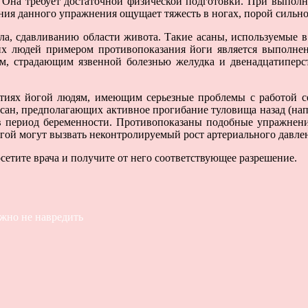
е. Она требует достаточной физической подготовки. При выпол
ния данного упражнения ощущает тяжесть в ногах, порой сильн
ела, сдавливанию области живота. Такие асаны, используемые 
их людей примером противопоказания йоги является выполне
ям, страдающим язвенной болезнью желудка и двенадцатипер
иях йогой людям, имеющим серьезные проблемы с работой сер
ан, предполагающих активное прогибание туловища назад (напр
 период беременности. Противопоказаны подобные упражнен
гой могут вызвать неконтролируемый рост артериального давлен
сетите врача и получите от него соответствующее разрешение.
жно не навредить