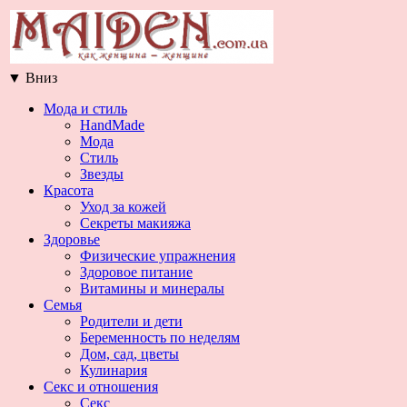
▼
Вниз
Мода и стиль
HandMade
Мода
Стиль
Звезды
Красота
Уход за кожей
Секреты макияжа
Здоровье
Физические упражнения
Здоровое питание
Витамины и минералы
Семья
Родители и дети
Беременность по неделям
Дом, сад, цветы
Кулинария
Секс и отношения
Секс