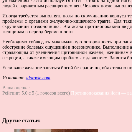
упражнениях часто используется поза – стоять на одной ног
людей с варикозным расширением вен. Человек после выполне
Иногда требуется выполнять позы по скручиванию корпуса т
проблемы с органами желудочно-кишечного тракта. Для так
скручивании позвоночника. Эта асана противопоказана люд
женщинам в период беременности.
Необходимо соблюдать максимальную осторожность при занят
обострение болевых ощущений в позвоночнике. Выполнение ас
страдающим от увеличения щитовидной железы, женщинам в
секреции, а также имеющим проблемы с давлением. Занятия йо
Если ваше желание заняться йогой безгранично, обязательно по
Источник:
zdorovie.com
Ваша оценка:
Рейтинг:
5.0
c
5
(
1
голосов всего)
Противопоказания йоги — ва
Другие статьи: