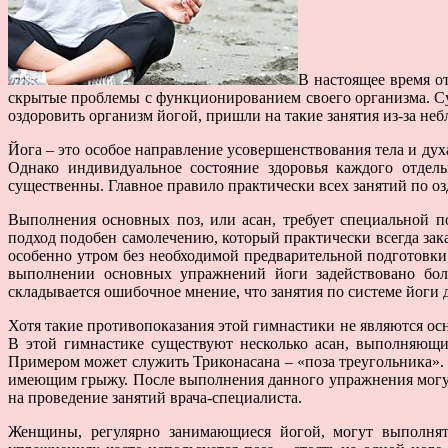
В настоящее время о
скрытые проблемы с функционированием своего организма. Су
оздоровить организм йогой, пришли на такие занятия из-за неб
Йога – это особое направление усовершенствования тела и ду
Однако индивидуальное состояние здоровья каждого отдель
существенны. Главное правило практически всех занятий по о
Выполнения основных поз, или асан, требует специальной п
подход подобен самолечению, который практически всегда за
особенно утром без необходимой предварительной подготовки
выполнении основных упражнений йоги задействовано боль
складывается ошибочное мнение, что занятия по системе йоги д
Хотя такие противопоказания этой гимнастики не являются ос
В этой гимнастике существуют несколько асан, выполняющих
Примером может служить Триконасана – «поза треугольника».
имеющим грыжу. После выполнения данного упражнения могут
на проведение занятий врача-специалиста.
Женщины, регулярно занимающиеся йогой, могут выполнять