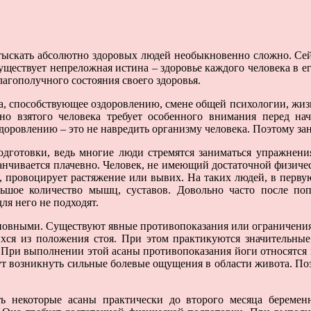
тыскать абсолютно здоровых людей необыкновенно сложно. Сей
ществует непреложная истина – здоровье каждого человека в е
лагополучного состояния своего здоровья.
ха, способствующее оздоровлению, смене общей психологии, жиз
но взятого человека требует особенного внимания перед на
здоровлению – это не навредить организму человека. Поэтому з
одготовки, ведь многие люди стремятся заниматься упражнен
канчивается плачевно. Человек, не имеющий достаточной физич
, провоцирует растяжение или вывих. На таких людей, в первую
шое количество мышц, суставов. Довольно часто после по
ля него не подходят.
новными. Существуют явные противопоказания или ограничения,
ся из положения стоя. При этом практикуются значительные 
 При выполнении этой асаны противопоказания йоги относятся 
 возникнуть сильные болевые ощущения в области живота. Поэ
 некоторые асаны практически до второго месяца беременно