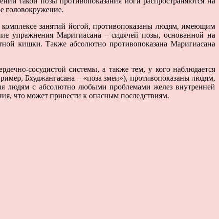
нении такой позы противопоказания йоги распространяются на
ое головокружение.
в комплексе занятий йогой, противопоказаны людям, имеющим
ние упражнения Маригиасана – сидячей позы, основанной на
стной кишки. Также абсолютно противопоказана Маригиасана
дечно-сосудистой системы, а также тем, у кого наблюдается
имер, Бхуджангасана – «поза змеи»), противопоказаны людям,
ия людям с абсолютно любыми проблемами желез внутренней
ия, что может привести к опасным последствиям.