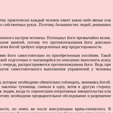
час практически каждый человек имеет какие-либо явные или
го собственных руках. Поэтому, большинство людей, решивших
ненного настроя человека. Потенциал йоги чрезвычайно велик.
чалом занятий, потому что противопоказания йоги довольно
анятия йогой требуют определенных мер предосторожности.
иями йоги самостоятельно по приобретенным пособиям. Такой
еской подготовки и пытающийся по описанию выполнить асану,
 очередь, распространяются противопоказания йоги. Ведь при
пыток самостоятельного выполнения упражнений у человека
 которые необходимо обязательно соблюдать, занимаясь йогой.
наклоны туловища, сначала в одну, затем в другую сторону.
к людям, когда-то перенесшим оперативные вмешательства или
тому необходимо предварительное обследование и разрешение
сти, но опять же после консультации врача-гинеколога. В