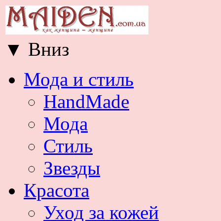
▼
Вниз
Мода и стиль
HandMade
Мода
Стиль
Звезды
Красота
Уход за кожей