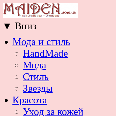
▼
Вниз
Мода и стиль
HandMade
Мода
Стиль
Звезды
Красота
Уход за кожей