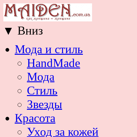
▼
Вниз
Мода и стиль
HandMade
Мода
Стиль
Звезды
Красота
Уход за кожей