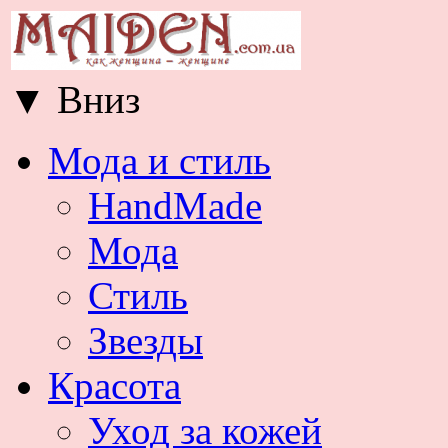
▼
Вниз
Мода и стиль
HandMade
Мода
Стиль
Звезды
Красота
Уход за кожей