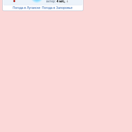
ветер:
4 м/с,
Погода в Луганске
Погода в Запорожье