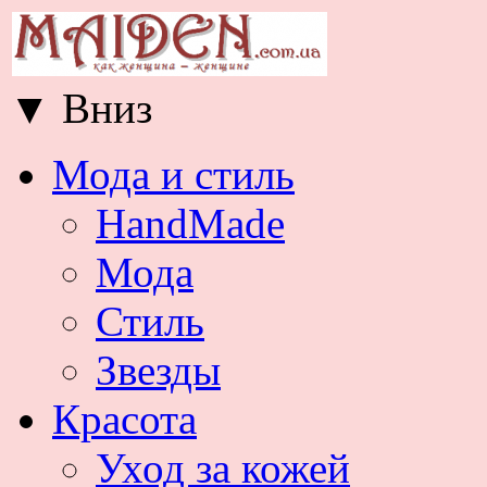
▼
Вниз
Мода и стиль
HandMade
Мода
Стиль
Звезды
Красота
Уход за кожей