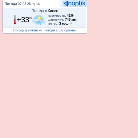
Погода
07.08.26, днем
Погода в
Киеве
влажность:
41%
+33°
давление:
746 мм
ветер:
3 м/с,
Погода в Луганске
Погода в Запорожье