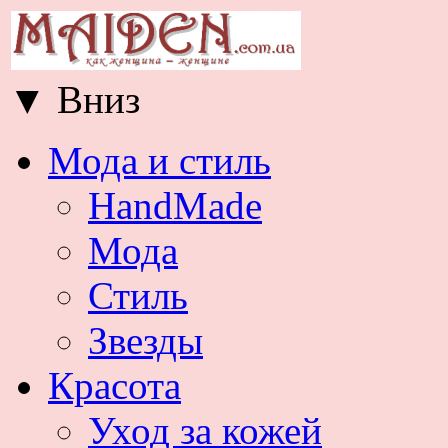
▼
Вниз
Мода и стиль
HandMade
Мода
Стиль
Звезды
Красота
Уход за кожей