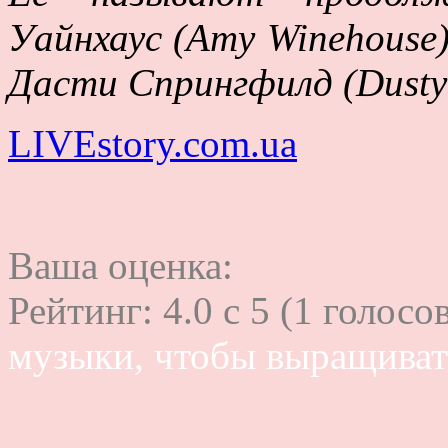
Уайнхаус (Amy Winehouse
Дасти Спрингфилд (Dusty S
LIVEstory.com.ua
Ваша оценка:
Рейтинг:
4.0
c
5
(
1
голосов
музыки, чтобы выращива